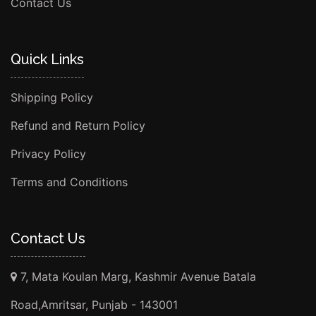
Contact Us
Quick Links
Shipping Policy
Refund and Return Policy
Privacy Policy
Terms and Conditions
Contact Us
7, Mata Koulan Marg, Kashmir Avenue Batala
Road,Amritsar, Punjab - 143001