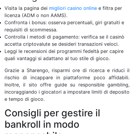
Visita la pagina dei
migliori casino online
e filtra per
licenza (ADM o non AAMS).
Confronta i bonus: osserva percentuali, giri gratuiti e
requisiti di scommessa.
Controlla i metodi di pagamento: verifica se il casinò
accetta criptovalute se desideri transazioni veloci.
Leggi le recensioni dei programmi fedeltà per capire
quali vantaggi si adattano al tuo stile di gioco.
Grazie a Sharengo, risparmi ore di ricerca e riduci il
rischio di incappare in piattaforme poco affidabili.
Inoltre, il sito offre guide su responsible gambling,
incoraggiando i giocatori a impostare limiti di deposito
e tempo di gioco.
Consigli per gestire il
bankroll in modo